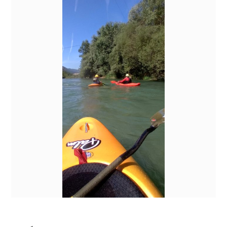
E
P
R
I
N
T
E
M
P
S