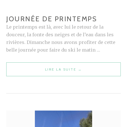
JOURNÉE DE PRINTEMPS
Le printemps est là, avec lui le retour de la
douceur, la fonte des neiges et de l’eau dans les
rivières. Dimanche nous avons profiter de cette
belle journée pour faire du ski le matin …
LIRE LA SUITE
J
→
O
U
R
N
É
E
D