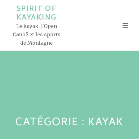
A
SPIRIT OF
l
KAYAKING
l
Le kayak, l'Open
e
Canoë et les sports
r
de Montagne
a
u
c
o
n
t
e
n
u
CATÉGORIE : KAYAK