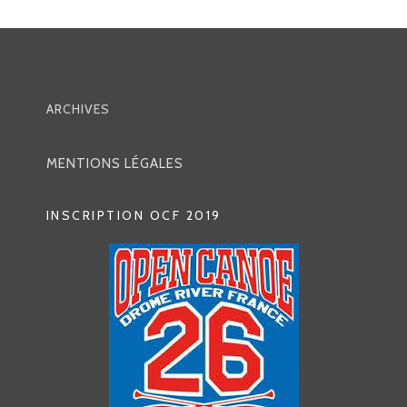
V
I
G
ARCHIVES
A
T
MENTIONS LÉGALES
I
O
INSCRIPTION OCF 2019
N
D
E
S
A
R