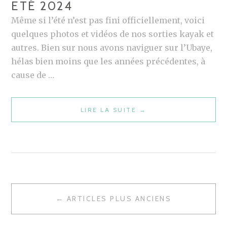
ETÉ 2024
Même si l’été n’est pas fini officiellement, voici
quelques photos et vidéos de nos sorties kayak et
autres. Bien sur nous avons naviguer sur l’Ubaye,
hélas bien moins que les années précédentes, à
cause de …
LIRE LA SUITE
E
→
T
É
2
0
2
4
← ARTICLES PLUS ANCIENS
N
A