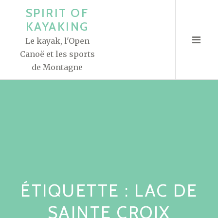
A
SPIRIT OF
l
KAYAKING
l
Le kayak, l'Open
e
Canoë et les sports
r
de Montagne
a
u
c
o
n
t
e
n
u
ÉTIQUETTE : LAC DE
SAINTE CROIX