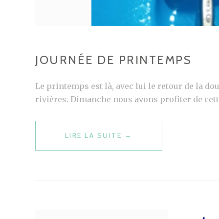
JOURNÉE DE PRINTEMPS
Le printemps est là, avec lui le retour de la dou
rivières. Dimanche nous avons profiter de cette
LIRE LA SUITE
J
→
O
U
R
N
É
E