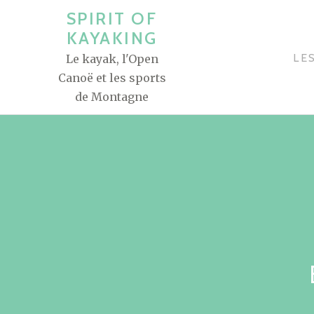
A
SPIRIT OF
l
KAYAKING
l
LE
Le kayak, l'Open
e
Canoë et les sports
r
de Montagne
a
u
c
o
n
t
e
n
u