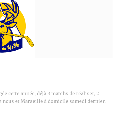
gée cette année, déjà 3 matchs de réaliser, 2
z nous et Marseille à domicile samedi dernier.