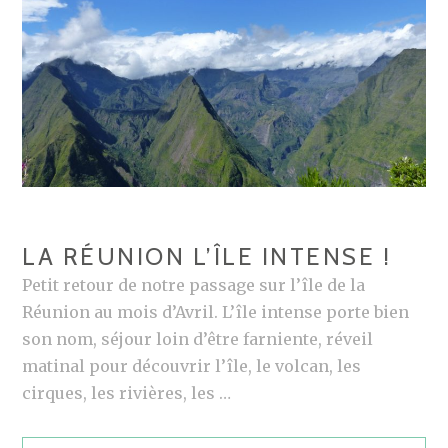
E
N
I
T
A
L
I
E
LA RÉUNION L’ÎLE INTENSE !
Petit retour de notre passage sur l’île de la
Réunion au mois d’Avril. L’île intense porte bien
son nom, séjour loin d’être farniente, réveil
matinal pour découvrir l’île, le volcan, les
cirques, les rivières, les …