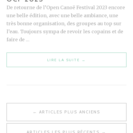
De retourne de l’Open Canoë Festival 2023 encore
une belle édition, avec une belle ambiance, une
très bonne organisation, des groupes au top sur
l’eau. Toujours sympa de revoir les copains et de
faire de …
LIRE LA SUITE
O
→
C
F
2
0
2
3
← ARTICLES PLUS ANCIENS
N
A
ARTICLES LES PLUS RÉCENTS →