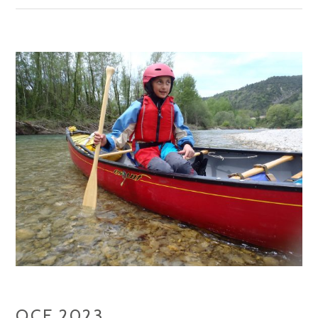
T
I
N
G
R
É
U
N
I
O
N
!
OCF 2023