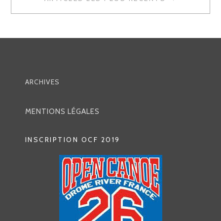
V
I
G
A
T
ARCHIVES
I
O
MENTIONS LÉGALES
N
INSCRIPTION OCF 2019
D
E
S
A
R