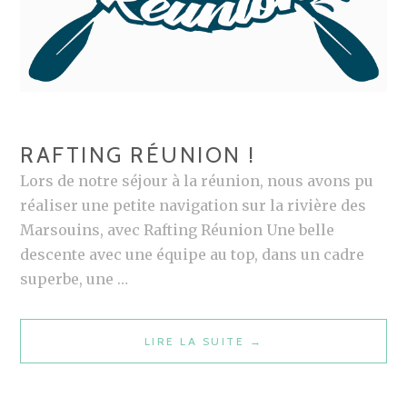
E
N
S
E
!
RAFTING RÉUNION !
Lors de notre séjour à la réunion, nous avons pu
réaliser une petite navigation sur la rivière des
Marsouins, avec Rafting Réunion Une belle
descente avec une équipe au top, dans un cadre
superbe, une …
LIRE LA SUITE
R
→
A
F