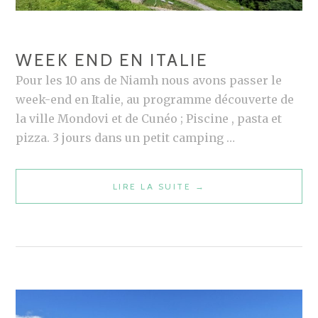
WEEK END EN ITALIE
Pour les 10 ans de Niamh nous avons passer le
week-end en Italie, au programme découverte de
la ville Mondovi et de Cunéo ; Piscine , pasta et
pizza. 3 jours dans un petit camping …
LIRE LA SUITE
W
→
E
E
K
E
N
D