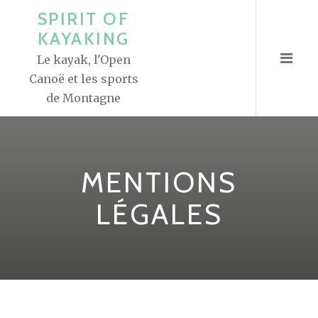
A
SPIRIT OF
l
KAYAKING
l
Le kayak, l'Open
e
Canoë et les sports
r
de Montagne
a
u
c
o
MENTIONS
n
t
LÉGALES
e
n
u