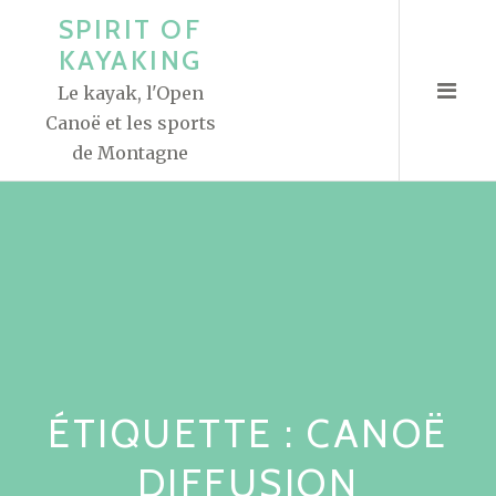
A
SPIRIT OF
l
KAYAKING
l
Le kayak, l'Open
e
Canoë et les sports
r
de Montagne
a
u
c
o
n
t
e
n
u
ÉTIQUETTE : CANOË
DIFFUSION