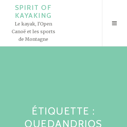
A
SPIRIT OF
l
KAYAKING
l
Le kayak, l'Open
e
Canoë et les sports
r
de Montagne
a
u
c
o
n
t
e
n
u
ÉTIQUETTE :
OUEDANDRIOS