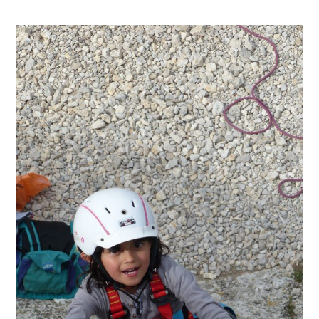
A
L
A
D
E
E
N
A
U
T
O
M
N
E
!