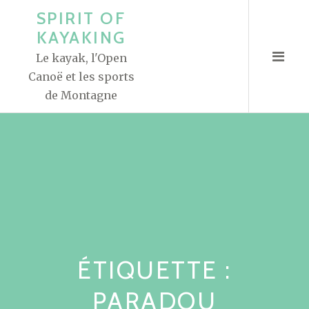
A
SPIRIT OF
l
KAYAKING
l
Le kayak, l'Open
e
Canoë et les sports
r
de Montagne
a
u
c
o
n
t
e
n
u
ÉTIQUETTE :
PARADOU