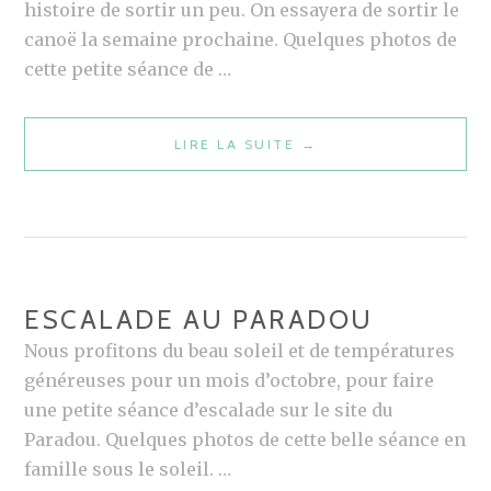
histoire de sortir un peu. On essayera de sortir le
canoë la semaine prochaine. Quelques photos de
cette petite séance de …
LIRE LA SUITE
S
→
É
A
N
C
E
ESCALADE AU PARADOU
D
Nous profitons du beau soleil et de températures
E
généreuses pour un mois d’octobre, pour faire
G
une petite séance d’escalade sur le site du
R
Paradou. Quelques photos de cette belle séance en
I
famille sous le soleil. …
M