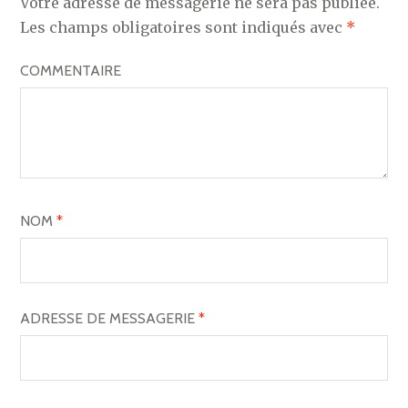
Votre adresse de messagerie ne sera pas publiée.
T
Les champs obligatoires sont indiqués avec
*
I
COMMENTAIRE
O
N
D
E
L
NOM
*
’
A
R
ADRESSE DE MESSAGERIE
*
T
I