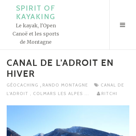
A
SPIRIT OF
l
KAYAKING
l
Le kayak, l'Open
e
Canoë et les sports
r
de Montagne
a
u
CANAL DE L’ADROIT EN
c
o
HIVER
n
,
GÉOCACHING
RANDO MONTAGNE
CANAL DE
t
L'ADROIT
,
COLMARS LES ALPES
...
RITCHI
e
n
u