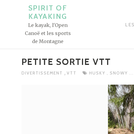
A
SPIRIT OF
l
KAYAKING
l
LE
Le kayak, l'Open
e
Canoë et les sports
r
de Montagne
a
u
PETITE SORTIE VTT
c
o
,
DIVERTISSEMENT
VTT
HUSKY
,
SNOWY
..
n
t
e
n
u