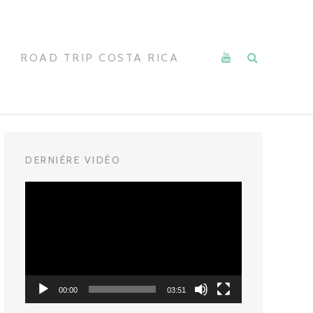
ROAD TRIP COSTA RICA
DERNIÈRE VIDÉO
Lecteur
vidéo
00:00
03:51