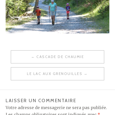
CASCADE DE CHAUMIE
N
A
LE LAC AUX GRENOUILLES
V
I
G
LAISSER UN COMMENTAIRE
A
Votre adresse de messagerie ne sera pas publiée.
T
Les champs obligatoires sont indiqués avec
*