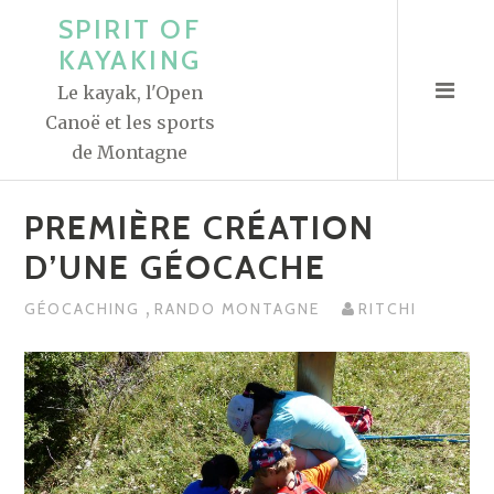
A
SPIRIT OF
l
KAYAKING
l
Le kayak, l'Open
e
Canoë et les sports
r
de Montagne
a
u
PREMIÈRE CRÉATION
c
o
D’UNE GÉOCACHE
n
,
GÉOCACHING
RANDO MONTAGNE
RITCHI
t
e
n
u