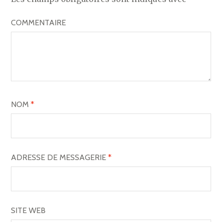
I
COMMENTAIRE
O
N
D
E
L
NOM
*
’
A
R
ADRESSE DE MESSAGERIE
*
T
I
C
SITE WEB