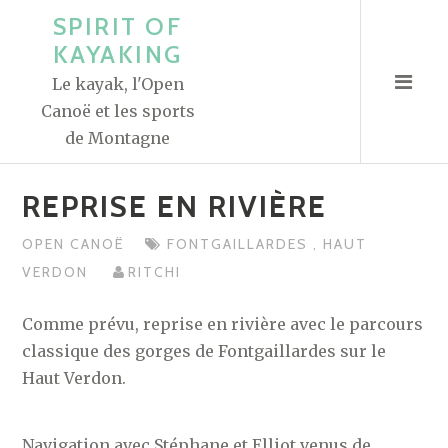
A
SPIRIT OF
l
KAYAKING
l
Le kayak, l'Open
e
Canoë et les sports
r
de Montagne
a
u
REPRISE EN RIVIÈRE
c
o
OPEN CANOË
FONTGAILLARDES
,
HAUT
n
VERDON
RITCHI
t
e
Comme prévu, reprise en rivière avec le parcours
n
classique des gorges de Fontgaillardes sur le
u
Haut Verdon.
Navigation avec Stéphane et Elliot venus de