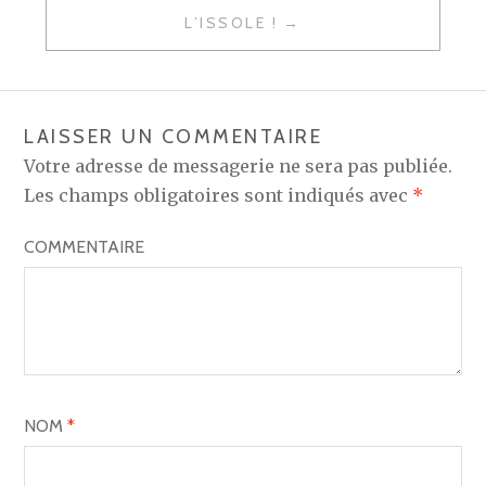
A
L’ISSOLE !
V
I
G
LAISSER UN COMMENTAIRE
A
Votre adresse de messagerie ne sera pas publiée.
T
Les champs obligatoires sont indiqués avec
*
I
COMMENTAIRE
O
N
D
E
L
NOM
*
’