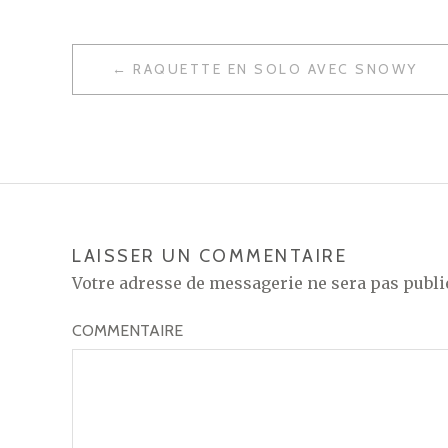
RAQUETTE EN SOLO AVEC SNOWY
N
A
V
I
G
LAISSER UN COMMENTAIRE
A
Votre adresse de messagerie ne sera pas publi
T
COMMENTAIRE
I
O