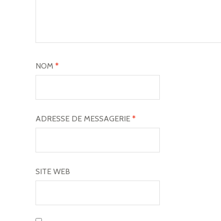
N
D
E
L
NOM
*
’
A
R
ADRESSE DE MESSAGERIE
*
T
I
SITE WEB
C
L
E