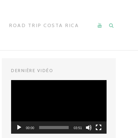
ROAD TRIP COSTA RICA
DERNIÈRE VIDÉO
Lecteur
vidéo
00:00
03:51