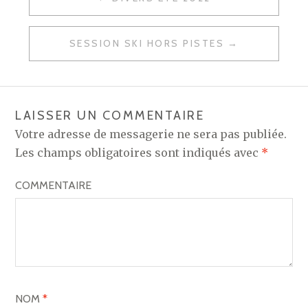
N
A
SESSION SKI HORS PISTES
V
I
G
LAISSER UN COMMENTAIRE
A
Votre adresse de messagerie ne sera pas publiée.
T
Les champs obligatoires sont indiqués avec
*
I
COMMENTAIRE
O
N
D
E
L
NOM
*