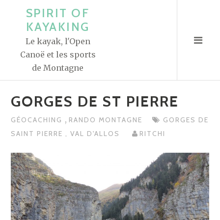
A
SPIRIT OF
l
KAYAKING
l
Le kayak, l'Open
e
Canoë et les sports
r
de Montagne
a
u
GORGES DE ST PIERRE
c
o
,
GÉOCACHING
RANDO MONTAGNE
GORGES DE
n
SAINT PIERRE
,
VAL D'ALLOS
RITCHI
t
e
n
u