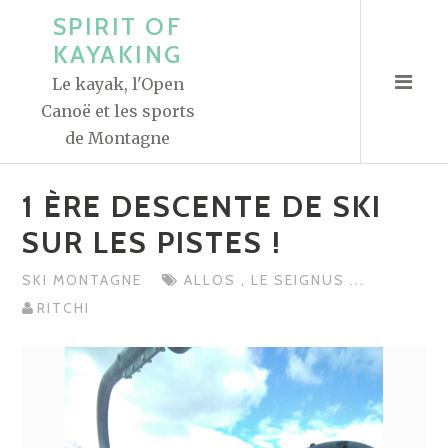
A
SPIRIT OF
l
KAYAKING
l
Le kayak, l'Open
e
Canoë et les sports
r
de Montagne
a
u
1 ÈRE DESCENTE DE SKI
c
o
SUR LES PISTES !
n
SKI MONTAGNE
ALLOS
,
LE SEIGNUS
...
t
RITCHI
e
n
u