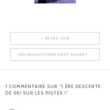
RETRO 2018
N
A
LES INSCRIPTIONS SONT OUVERTES !
V
I
G
A
1 COMMENTAIRE SUR “
1 ÈRE DESCENTE
DE SKI SUR LES PISTES !
”
T
I