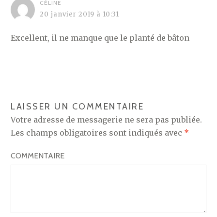
O
CÉLINE
20 janvier 2019 à 10:31
N
D
Excellent, il ne manque que le planté de bâton
E
L
’
A
LAISSER UN COMMENTAIRE
R
Votre adresse de messagerie ne sera pas publiée.
Les champs obligatoires sont indiqués avec
*
T
I
COMMENTAIRE
C
L
E